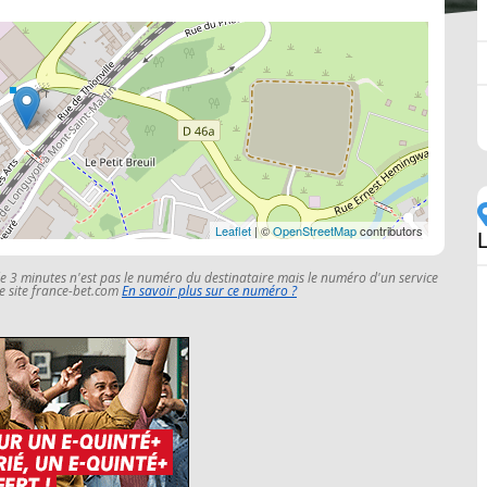
Leaflet
| ©
OpenStreetMap
contributors
le 3 minutes n'est pas le numéro du destinataire mais le numéro d'un service
 le site france-bet.com
En savoir plus sur ce numéro ?