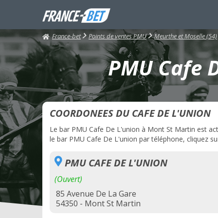
France-bet
Points de ventes PMU
Meurthe et Moselle (54)
PMU Cafe De
COORDONEES DU CAFE DE L'UNION
Le bar PMU Cafe De L'union à Mont St Martin est actue
le bar PMU Cafe De L'union par téléphone, cliquez sur
PMU CAFE DE L'UNION
(Ouvert)
85 Avenue De La Gare
54350 - Mont St Martin