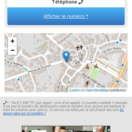
Téléphone
Afficher le numéro *
+
−
Leaflet
| ©
OpenStreetMap
contributors
* : Tarif 2,99€ TTC par appel + prix d'un appel). Ce numéro valable 3 minutes
n'est pas le numéro du destinataire mais le numéro d'un service permettant la
mise en relation avec celui-ci. Ce service est édité par le site france-bet.com
En
savoir plus sur ce numéro ?