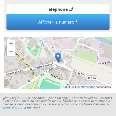
Téléphone
Afficher le numéro *
+
−
Leaflet
| ©
OpenStreetMap
contributors
* : Tarif 2,99€ TTC par appel + prix d'un appel). Ce numéro valable 3 minutes
n'est pas le numéro du destinataire mais le numéro d'un service permettant la
mise en relation avec celui-ci. Ce service est édité par le site france-bet.com
En
savoir plus sur ce numéro ?