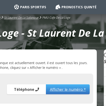
PARIS SPORTIFS
PRONOSTICS QUINTÉ
PMU Cafe De La Loge
)
St Laurent De La Salanque
oge - St Laurent De La
ue est actuellement ouvert. il est ouvert tous les jours.
one, cliquez sur « Afficher le numéro » .
Téléphone
Afficher le numéro *