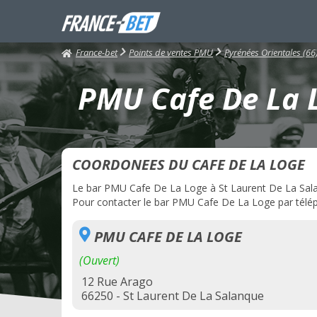
France-bet
Points de ventes PMU
Pyrénées Orientales (66
PMU Cafe De La L
COORDONEES DU CAFE DE LA LOGE
Le bar PMU Cafe De La Loge à St Laurent De La Salanq
Pour contacter le bar PMU Cafe De La Loge par téléph
PMU CAFE DE LA LOGE
(Ouvert)
12 Rue Arago
66250 - St Laurent De La Salanque