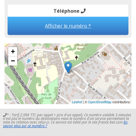
Téléphone
Afficher le numéro *
+
−
Leaflet
| ©
OpenStreetMap
contributors
* : Tarif 2,99€ TTC par appel + prix d'un appel). Ce numéro valable 3 minutes
n'est pas le numéro du destinataire mais le numéro d'un service permettant la
mise en relation avec celui-ci. Ce service est édité par le site france-bet.com
En
savoir plus sur ce numéro ?