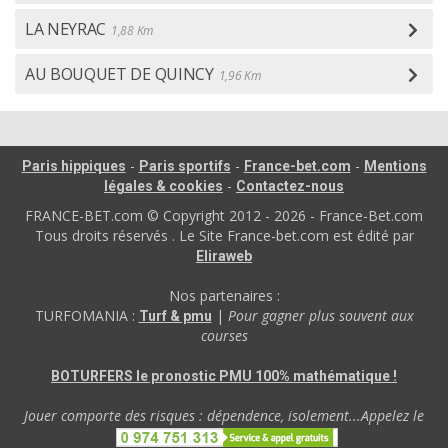
LA NEYRAC
1,88 Km
AU BOUQUET DE QUINCY
1,96 Km
-
-
-
Paris hippiques
Paris sportifs
France-bet.com
Mentions
-
légales & cookies
Contactez-nous
FRANCE-BET.com © Copyright 2012 - 2026 - France-Bet.com
Tous droits réservés . Le Site France-bet.com est édité par
Eliraweb
Nos partenaires :
TURFOMANIA :
|
Pour gagner plus souvent aux
Turf & pmu
courses
BOTURFERS le pronostic PMU 100% mathématique !
Jouer comporte des risques : dépendence, isolement...Appelez le