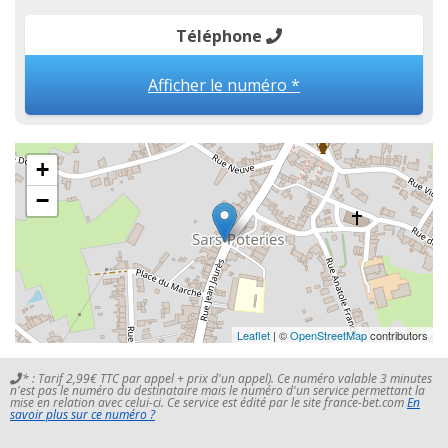
Téléphone
Afficher le numéro *
+
−
Leaflet
| ©
OpenStreetMap
contributors
* : Tarif 2,99€ TTC par appel + prix d'un appel). Ce numéro valable 3 minutes
n'est pas le numéro du destinataire mais le numéro d'un service permettant la
mise en relation avec celui-ci. Ce service est édité par le site france-bet.com
En
savoir plus sur ce numéro ?