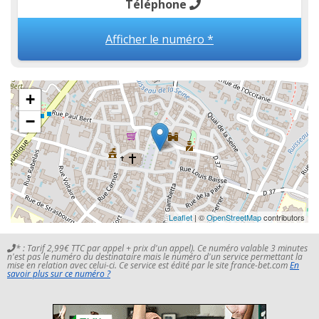
Téléphone
Afficher le numéro *
+
−
Leaflet
| ©
OpenStreetMap
contributors
* : Tarif 2,99€ TTC par appel + prix d'un appel). Ce numéro valable 3 minutes
n'est pas le numéro du destinataire mais le numéro d'un service permettant la
mise en relation avec celui-ci. Ce service est édité par le site france-bet.com
En
savoir plus sur ce numéro ?