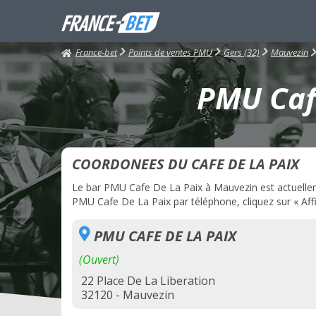
France-bet
Points de ventes PMU
Gers (32)
Mauvezin
PMU Cafe
COORDONEES DU CAFE DE LA PAIX
Le bar PMU Cafe De La Paix à Mauvezin est actuellemen
PMU Cafe De La Paix par téléphone, cliquez sur « Affi
PMU CAFE DE LA PAIX
(Ouvert)
22 Place De La Liberation
32120 - Mauvezin