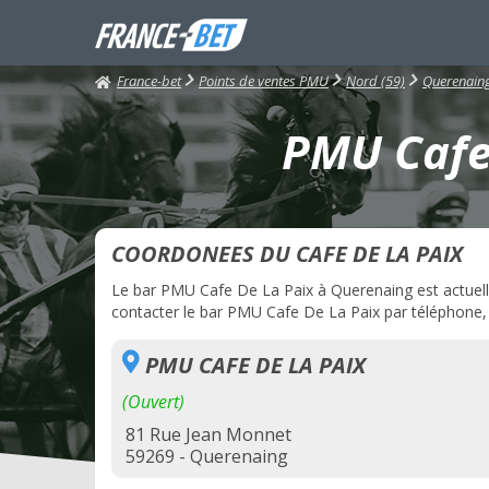
France-bet
Points de ventes PMU
Nord (59)
Querenain
PMU Cafe 
COORDONEES DU CAFE DE LA PAIX
Le bar PMU Cafe De La Paix à Querenaing est actuellem
contacter le bar PMU Cafe De La Paix par téléphone, c
PMU CAFE DE LA PAIX
(Ouvert)
81 Rue Jean Monnet
59269 - Querenaing