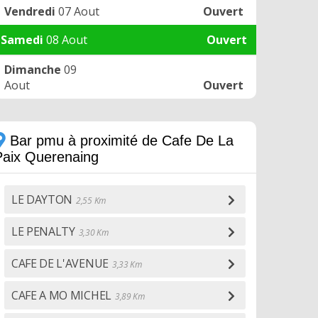
Vendredi
07 Aout
Ouvert
Samedi
08 Aout
Ouvert
Dimanche
09
Aout
Ouvert
Bar pmu à proximité de Cafe De La
Paix Querenaing
LE DAYTON
2,55 Km
LE PENALTY
3,30 Km
CAFE DE L'AVENUE
3,33 Km
CAFE A MO MICHEL
3,89 Km