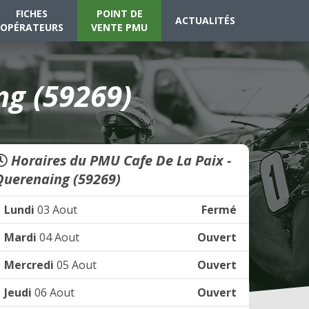
FICHES
POINT DE
ACTUALITÉS
OPÉRATEURS
VENTE PMU
ng (59269)
Horaires du PMU Cafe De La Paix -
Querenaing (59269)
Lundi
03 Aout
Fermé
Mardi
04 Aout
Ouvert
Mercredi
05 Aout
Ouvert
Jeudi
06 Aout
Ouvert