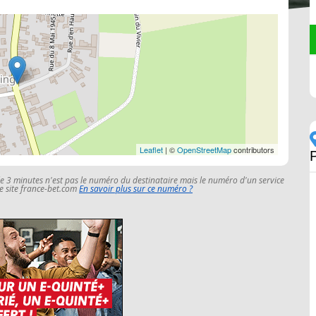
Leaflet
| ©
OpenStreetMap
contributors
le 3 minutes n'est pas le numéro du destinataire mais le numéro d'un service
 le site france-bet.com
En savoir plus sur ce numéro ?