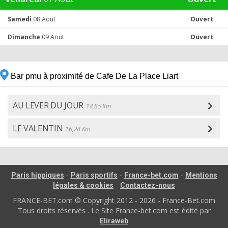
Samedi
08 Aout
Ouvert
Dimanche
09 Aout
Ouvert
Bar pmu à proximité de Cafe De La Place Liart
AU LEVER DU JOUR
14,85 Km
LE VALENTIN
16,28 Km
-
-
-
Paris hippiques
Paris sportifs
France-bet.com
Mentions
-
légales & cookies
Contactez-nous
FRANCE-BET.com © Copyright 2012 - 2026 - France-Bet.com
Tous droits réservés . Le Site France-bet.com est édité par
Eliraweb