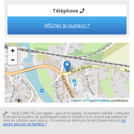
Téléphone
Afficher le numéro *
+
−
Leaflet
| ©
OpenStreetMap
contributors
* : Tarif 2,99€ TTC par appel + prix d'un appel). Ce numéro valable 3 minutes
n'est pas le numéro du destinataire mais le numéro d'un service permettant la
mise en relation avec celui-ci. Ce service est édité par le site france-bet.com
En
savoir plus sur ce numéro ?