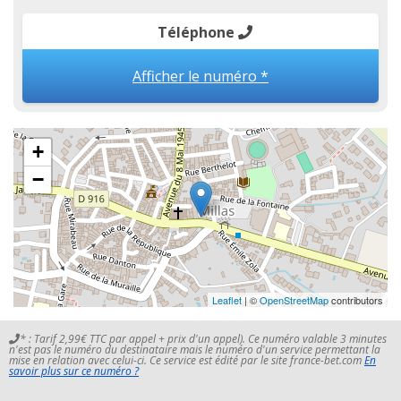
Téléphone
Afficher le numéro *
+
−
Leaflet
| ©
OpenStreetMap
contributors
* : Tarif 2,99€ TTC par appel + prix d'un appel). Ce numéro valable 3 minutes
n'est pas le numéro du destinataire mais le numéro d'un service permettant la
mise en relation avec celui-ci. Ce service est édité par le site france-bet.com
En
savoir plus sur ce numéro ?