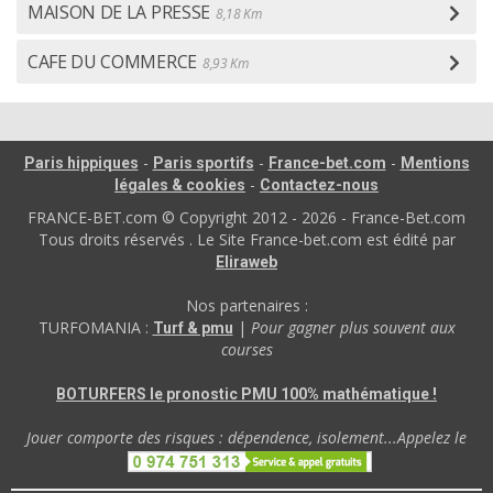
MAISON DE LA PRESSE
8,18 Km
CAFE DU COMMERCE
8,93 Km
-
-
-
Paris hippiques
Paris sportifs
France-bet.com
Mentions
-
légales & cookies
Contactez-nous
FRANCE-BET.com © Copyright 2012 - 2026 - France-Bet.com
Tous droits réservés . Le Site France-bet.com est édité par
Eliraweb
Nos partenaires :
TURFOMANIA :
|
Pour gagner plus souvent aux
Turf & pmu
courses
BOTURFERS le pronostic PMU 100% mathématique !
Jouer comporte des risques : dépendence, isolement...Appelez le