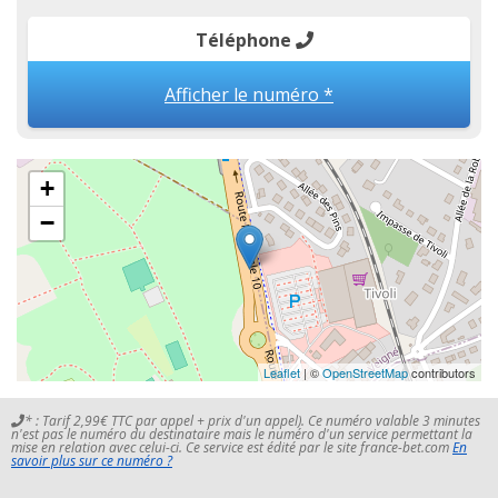
Téléphone
Afficher le numéro *
+
−
Leaflet
| ©
OpenStreetMap
contributors
* : Tarif 2,99€ TTC par appel + prix d'un appel). Ce numéro valable 3 minutes
n'est pas le numéro du destinataire mais le numéro d'un service permettant la
mise en relation avec celui-ci. Ce service est édité par le site france-bet.com
En
savoir plus sur ce numéro ?