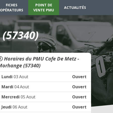
FICHES
POINT DE
ACTUALITÉS
OPÉRATEURS
VENTE PMU
 (57340)
Horaires du PMU Cafe De Metz -
Morhange (57340)
Lundi
03 Aout
Ouvert
Mardi
04 Aout
Ouvert
Mercredi
05 Aout
Ouvert
Jeudi
06 Aout
Ouvert