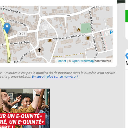
Leaflet
| ©
OpenStreetMap
contributors
le 3 minutes n'est pas le numéro du destinataire mais le numéro d'un service
 le site france-bet.com
En savoir plus sur ce numéro ?