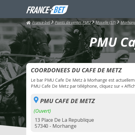
France-bet
Points de ventes PMU
Moselle (57)
Morhan
PMU Caf
COORDONEES DU CAFE DE METZ
Le bar PMU Cafe De Metz à Morhange est actuellement 
PMU Cafe De Metz par téléphone, cliquez sur « Affich
PMU CAFE DE METZ
(Ouvert)
13 Place De La Republique
57340 - Morhange