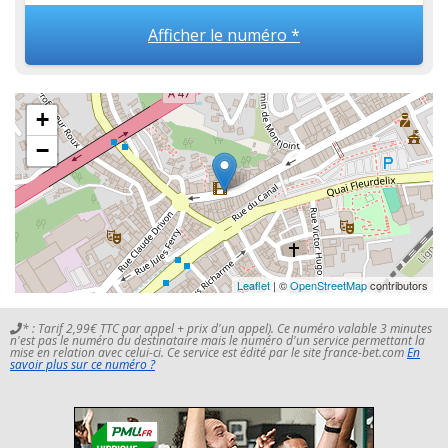
Afficher le numéro *
+
−
Leaflet
| ©
OpenStreetMap
contributors
* : Tarif 2,99€ TTC par appel + prix d'un appel). Ce numéro valable 3 minutes
n'est pas le numéro du destinataire mais le numéro d'un service permettant la
mise en relation avec celui-ci. Ce service est édité par le site france-bet.com
En
savoir plus sur ce numéro ?