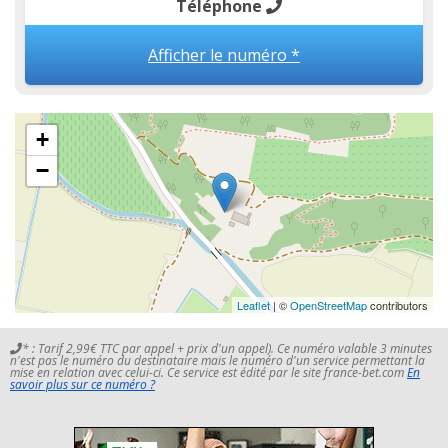
Téléphone
Afficher le numéro *
+
−
Leaflet
| ©
OpenStreetMap
contributors
* : Tarif 2,99€ TTC par appel + prix d'un appel). Ce numéro valable 3 minutes
n'est pas le numéro du destinataire mais le numéro d'un service permettant la
mise en relation avec celui-ci. Ce service est édité par le site france-bet.com
En
savoir plus sur ce numéro ?