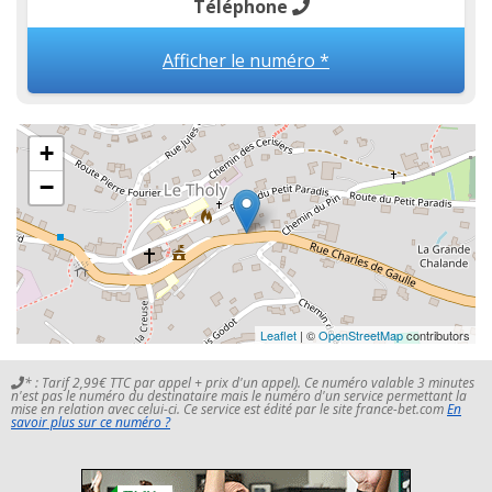
Téléphone
Afficher le numéro *
+
−
Leaflet
| ©
OpenStreetMap
contributors
* : Tarif 2,99€ TTC par appel + prix d'un appel). Ce numéro valable 3 minutes
n'est pas le numéro du destinataire mais le numéro d'un service permettant la
mise en relation avec celui-ci. Ce service est édité par le site france-bet.com
En
savoir plus sur ce numéro ?