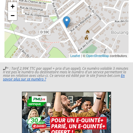
+
−
Leaflet
| ©
OpenStreetMap
contributors
* : Tarif 2,99€ TTC par appel + prix d'un appel). Ce numéro valable 3 minutes
n'est pas le numéro du destinataire mais le numéro d'un service permettant la
mise en relation avec celui-ci. Ce service est édité par le site france-bet.com
En
savoir plus sur ce numéro ?