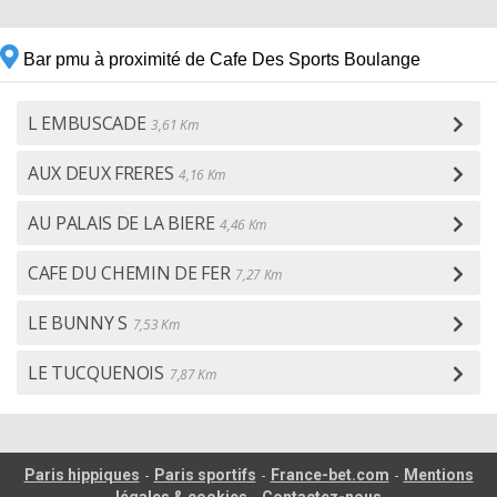
Bar pmu à proximité de Cafe Des Sports Boulange
L EMBUSCADE
3,61 Km
AUX DEUX FRERES
4,16 Km
AU PALAIS DE LA BIERE
4,46 Km
CAFE DU CHEMIN DE FER
7,27 Km
LE BUNNY S
7,53 Km
LE TUCQUENOIS
7,87 Km
-
-
-
Paris hippiques
Paris sportifs
France-bet.com
Mentions
-