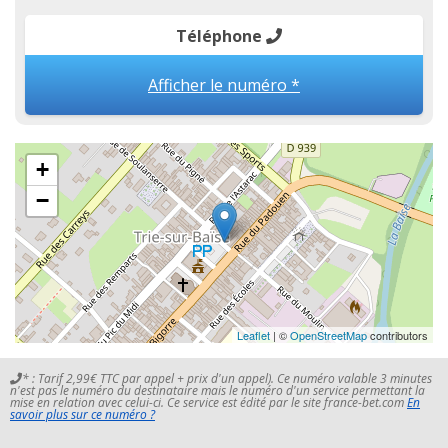
Téléphone
Afficher le numéro *
+
−
Leaflet
| ©
OpenStreetMap
contributors
* : Tarif 2,99€ TTC par appel + prix d'un appel). Ce numéro valable 3 minutes
n'est pas le numéro du destinataire mais le numéro d'un service permettant la
mise en relation avec celui-ci. Ce service est édité par le site france-bet.com
En
savoir plus sur ce numéro ?