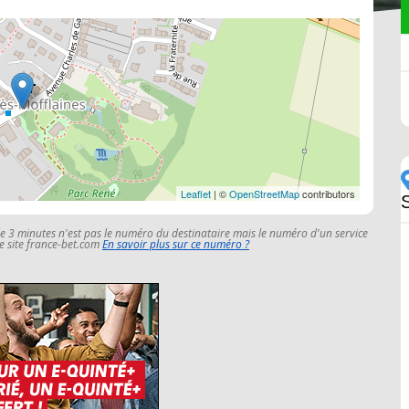
Leaflet
| ©
OpenStreetMap
contributors
S
le 3 minutes n'est pas le numéro du destinataire mais le numéro d'un service
 le site france-bet.com
En savoir plus sur ce numéro ?