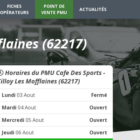
FICHES
POINT DE
ACTUALITÉS
OPÉRATEURS
VENTE PMU
flaines (62217)
Horaires du PMU Cafe Des Sports -
Tilloy Les Mofflaines (62217)
Lundi
03 Aout
Fermé
Mardi
04 Aout
Ouvert
Mercredi
05 Aout
Ouvert
Jeudi
06 Aout
Ouvert