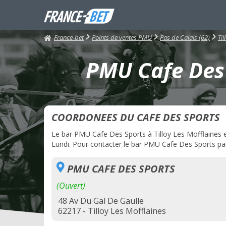
France-bet
Points de ventes PMU
Pas de Calais (62)
Til
PMU Cafe Des S
COORDONEES DU CAFE DES SPORTS
Le bar PMU Cafe Des Sports à Tilloy Les Mofflaines est
Lundi. Pour contacter le bar PMU Cafe Des Sports par 
PMU CAFE DES SPORTS
(Ouvert)
48 Av Du Gal De Gaulle
62217 - Tilloy Les Mofflaines