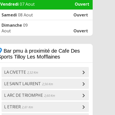
Vendredi
07 Aout
Ouvert
Samedi
08 Aout
Ouvert
Dimanche
09
Aout
Ouvert
Bar pmu à proximité de Cafe Des
ports Tilloy Les Mofflaines
LA CIVETTE
2,32 Km
LE SAINT LAURENT
2,56 Km
L ARC DE TRIOMPHE
2,60 Km
L ETRIER
2,61 Km