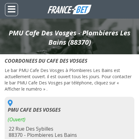
PMU Cafe Des Vosges - Plombieres Les
Bains (88370)
COORDONEES DU CAFE DES VOSGES
Le bar PMU Cafe Des Vosges à Plombieres Les Bains est
actuellement ouvert. il est ouvert tous les jours. Pour contacter
le bar PMU Cafe Des Vosges par téléphone, cliquez sur «
Afficher le numéro » .
PMU CAFE DES VOSGES
(Ouvert)
22 Rue Des Sybilles
88370 - Plombieres Les Bains