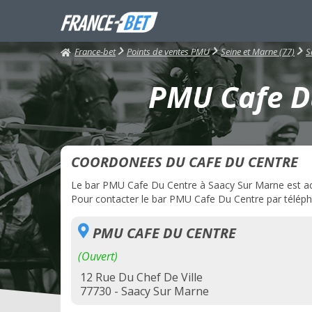
France-bet
Points de ventes PMU
Seine et Marne (77)
S
PMU Cafe Du
COORDONEES DU CAFE DU CENTRE
Le bar PMU Cafe Du Centre à Saacy Sur Marne est actue
Pour contacter le bar PMU Cafe Du Centre par téléphon
PMU CAFE DU CENTRE
(Ouvert)
12 Rue Du Chef De Ville
77730 - Saacy Sur Marne