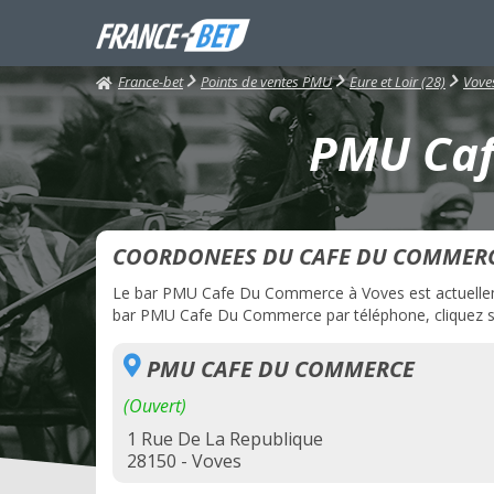
France-bet
Points de ventes PMU
Eure et Loir (28)
Vove
PMU Caf
COORDONEES DU CAFE DU COMMER
Le bar PMU Cafe Du Commerce à Voves est actuellement
bar PMU Cafe Du Commerce par téléphone, cliquez sur
PMU CAFE DU COMMERCE
(Ouvert)
1 Rue De La Republique
28150 - Voves