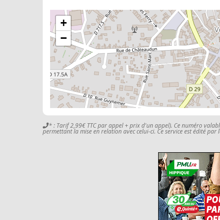
+
−
* : Tarif 2,99€ TTC par appel + prix d'un appel). Ce numéro valab
permettant la mise en relation avec celui-ci. Ce service est édité par