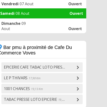
Vendredi
07 Aout
Ouvert
Samedi
08 Aout
Ouvert
Dimanche
09
Aout
Ouvert
Bar pmu à proximité de Cafe Du
Commerce Voves
EPICERIE CAFE TABAC LOTO PRESSE
10,46 Km
LE P THIVARS
17,90 Km
1001 CHANCES
19,13 Km
TABAC PRESSE LOTO EPICERIE
19,32 Km