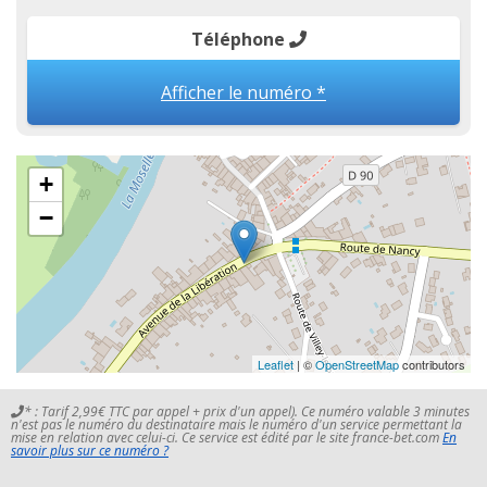
Téléphone
Afficher le numéro *
+
−
Leaflet
| ©
OpenStreetMap
contributors
* : Tarif 2,99€ TTC par appel + prix d'un appel). Ce numéro valable 3 minutes
n'est pas le numéro du destinataire mais le numéro d'un service permettant la
mise en relation avec celui-ci. Ce service est édité par le site france-bet.com
En
savoir plus sur ce numéro ?