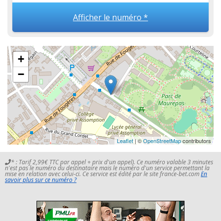
Afficher le numéro *
+
−
Leaflet
| ©
OpenStreetMap
contributors
* : Tarif 2,99€ TTC par appel + prix d'un appel). Ce numéro valable 3 minutes
n'est pas le numéro du destinataire mais le numéro d'un service permettant la
mise en relation avec celui-ci. Ce service est édité par le site france-bet.com
En
savoir plus sur ce numéro ?