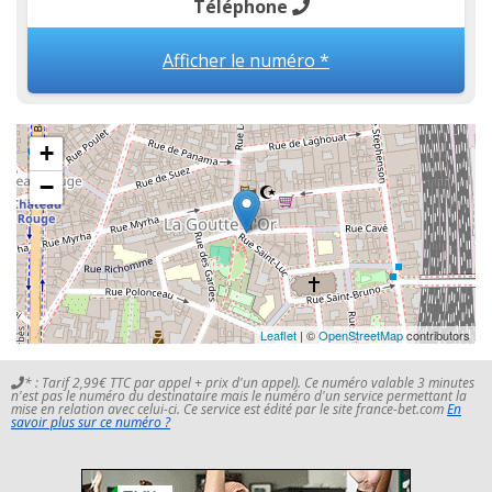
Téléphone
Afficher le numéro *
+
−
Leaflet
| ©
OpenStreetMap
contributors
* : Tarif 2,99€ TTC par appel + prix d'un appel). Ce numéro valable 3 minutes
n'est pas le numéro du destinataire mais le numéro d'un service permettant la
mise en relation avec celui-ci. Ce service est édité par le site france-bet.com
En
savoir plus sur ce numéro ?