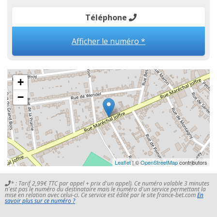
Téléphone
Afficher le numéro *
+
−
Leaflet
| ©
OpenStreetMap
contributors
* : Tarif 2,99€ TTC par appel + prix d'un appel). Ce numéro valable 3 minutes
n'est pas le numéro du destinataire mais le numéro d'un service permettant la
mise en relation avec celui-ci. Ce service est édité par le site france-bet.com
En
savoir plus sur ce numéro ?