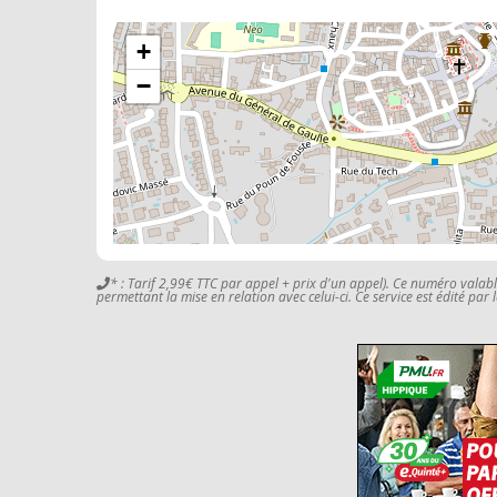
+
−
* : Tarif 2,99€ TTC par appel + prix d'un appel). Ce numéro valab
permettant la mise en relation avec celui-ci. Ce service est édité par