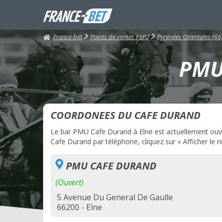
France-bet
Points de ventes PMU
Pyrénées Orientales (66
PMU 
COORDONEES DU CAFE DURAND
Le bar PMU Cafe Durand à Elne est actuellement ouver
Cafe Durand par téléphone, cliquez sur « Afficher le 
PMU CAFE DURAND
(Ouvert)
5 Avenue Du General De Gaulle
66200 - Elne