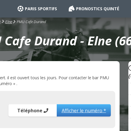
PARIS SPORTIFS
PRONOSTICS QUINTÉ
PMU Cafe Durand
)
Elne
Cafe Durand - Elne (6
t. il est ouvert tous les jours. Pour contacter le bar PMU
numéro » .
Téléphone
Afficher le numéro *