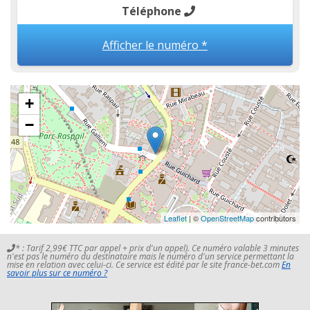
Téléphone
Afficher le numéro *
+
−
Leaflet
| ©
OpenStreetMap
contributors
* : Tarif 2,99€ TTC par appel + prix d'un appel). Ce numéro valable 3 minutes
n'est pas le numéro du destinataire mais le numéro d'un service permettant la
mise en relation avec celui-ci. Ce service est édité par le site france-bet.com
En
savoir plus sur ce numéro ?