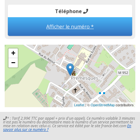
Téléphone
Afficher le numéro *
+
−
Leaflet
| ©
OpenStreetMap
contributors
* : Tarif 2,99€ TTC par appel + prix d'un appel). Ce numéro valable 3 minutes
n'est pas le numéro du destinataire mais le numéro d'un service permettant la
mise en relation avec celui-ci. Ce service est édité par le site france-bet.com
En
savoir plus sur ce numéro ?