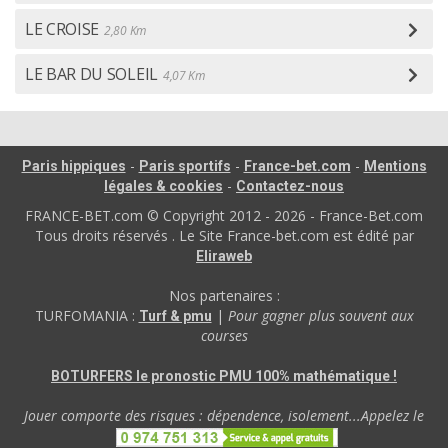
LE CROISE
2,80 Km
LE BAR DU SOLEIL
4,07 Km
-
-
-
Paris hippiques
Paris sportifs
France-bet.com
Mentions
-
légales & cookies
Contactez-nous
FRANCE-BET.com © Copyright 2012 - 2026 - France-Bet.com
Tous droits réservés . Le Site France-bet.com est édité par
Eliraweb
Nos partenaires :
TURFOMANIA :
|
Pour gagner plus souvent aux
Turf & pmu
courses
BOTURFERS le pronostic PMU 100% mathématique !
Jouer comporte des risques : dépendence, isolement...Appelez le