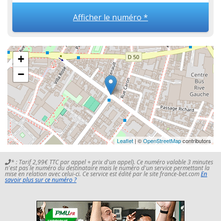
Afficher le numéro *
+
−
Leaflet
| ©
OpenStreetMap
contributors
* : Tarif 2,99€ TTC par appel + prix d'un appel). Ce numéro valable 3 minutes
n'est pas le numéro du destinataire mais le numéro d'un service permettant la
mise en relation avec celui-ci. Ce service est édité par le site france-bet.com
En
savoir plus sur ce numéro ?