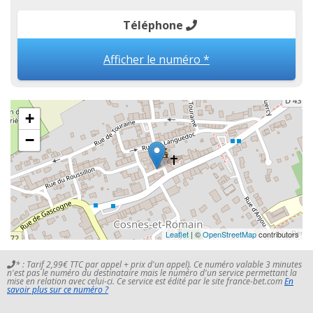
Téléphone
Afficher le numéro *
+
−
Leaflet
| ©
OpenStreetMap
contributors
* : Tarif 2,99€ TTC par appel + prix d'un appel). Ce numéro valable 3 minutes
n'est pas le numéro du destinataire mais le numéro d'un service permettant la
mise en relation avec celui-ci. Ce service est édité par le site france-bet.com
En
savoir plus sur ce numéro ?