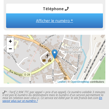
Téléphone
Afficher le numéro *
+
−
Leaflet
| ©
OpenStreetMap
contributors
* : Tarif 2,99€ TTC par appel + prix d'un appel). Ce numéro valable 3 minutes
n'est pas le numéro du destinataire mais le numéro d'un service permettant la
mise en relation avec celui-ci. Ce service est édité par le site france-bet.com
En
savoir plus sur ce numéro ?