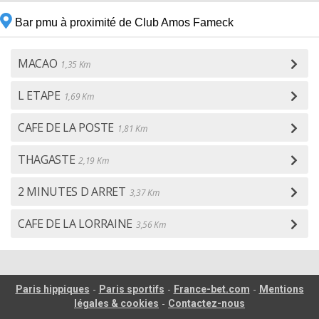
Bar pmu à proximité de Club Amos Fameck
MACAO
1,35 Km
L ETAPE
1,69 Km
CAFE DE LA POSTE
1,81 Km
THAGASTE
2,19 Km
2 MINUTES D ARRET
3,37 Km
CAFE DE LA LORRAINE
3,56 Km
-
-
-
Paris hippiques
Paris sportifs
France-bet.com
Mentions
-
légales & cookies
Contactez-nous