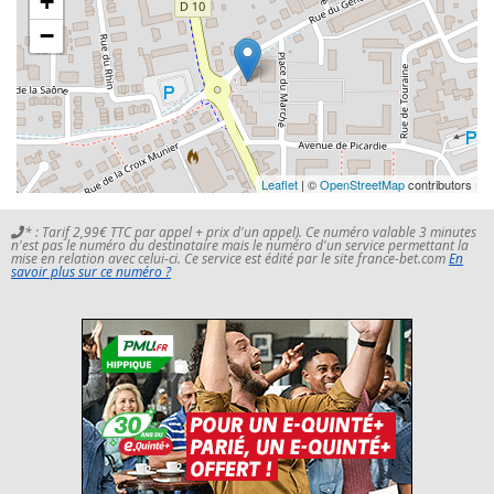
+
−
Leaflet
| ©
OpenStreetMap
contributors
* : Tarif 2,99€ TTC par appel + prix d'un appel). Ce numéro valable 3 minutes
n'est pas le numéro du destinataire mais le numéro d'un service permettant la
mise en relation avec celui-ci. Ce service est édité par le site france-bet.com
En
savoir plus sur ce numéro ?