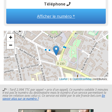
Téléphone
Afficher le numéro *
+
−
Leaflet
| ©
OpenStreetMap
contributors
* : Tarif 2,99€ TTC par appel + prix d'un appel). Ce numéro valable 3 minutes
n'est pas le numéro du destinataire mais le numéro d'un service permettant la
mise en relation avec celui-ci. Ce service est édité par le site france-bet.com
En
savoir plus sur ce numéro ?