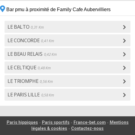
Bar pmu à proximité de Family Cafe Aubervilliers
LE BALTO
0,31 Km
LE CONCORDE
0,41 Km
LE BEAU RELAIS
0,42 Km
LE CELTIQUE
0,48 Km
LE TRIOMPHE
0,56 Km
LE PARIS LILLE
0,58 Km
-
-
-
Paris hippiques
Paris sportifs
France-bet.com
Mentions
-
légales & cookies
Contactez-nous