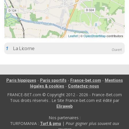
Leaflet
| ©
OpenStreetMap
contributors
1
La Licorne
Ouvert
-
-
-
Paris hippiques
Paris sportifs
France-bet.com
Mentions
-
légales & cookies
Contactez-nous
FRANCE-BET.com © Copyright 2012 - 2026 - France-Bet.com
Tous droits réservés . Le Site France-bet.com est édité par
Eliraweb
Nos partenaires :
TURFOMANIA :
|
Pour gagner plus souvent aux
Turf & pmu