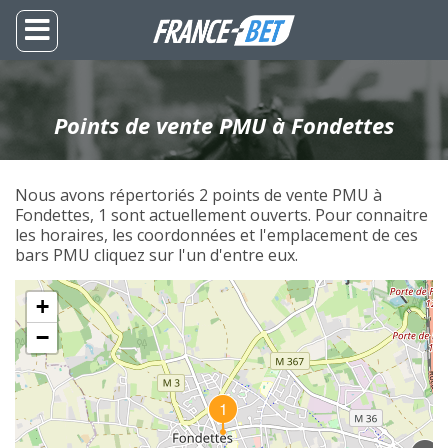
Points de vente PMU à Fondettes
Nous avons répertoriés 2 points de vente PMU à
Fondettes, 1 sont actuellement ouverts. Pour connaitre
les horaires, les coordonnées et l'emplacement de ces
bars PMU cliquez sur l'un d'entre eux.
+
−
1