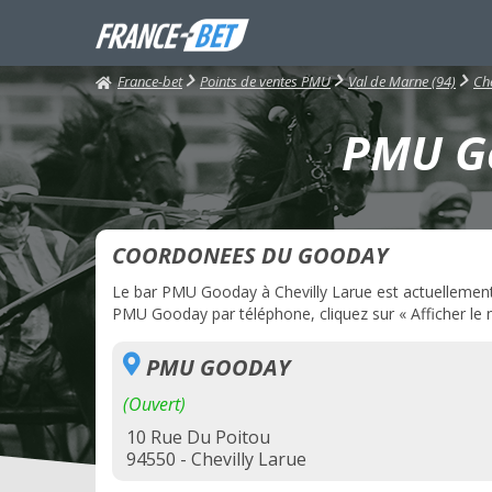
France-bet
Points de ventes PMU
Val de Marne (94)
Che
PMU Go
COORDONEES DU GOODAY
Le bar PMU Gooday à Chevilly Larue est actuellement o
PMU Gooday par téléphone, cliquez sur « Afficher le 
PMU GOODAY
(Ouvert)
10 Rue Du Poitou
94550 - Chevilly Larue