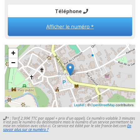
Téléphone
Afficher le numéro *
+
−
Leaflet
| ©
OpenStreetMap
contributors
* : Tarif 2,99€ TTC par appel + prix d'un appel). Ce numéro valable 3 minutes
n'est pas le numéro du destinataire mais le numéro d'un service permettant la
mise en relation avec celui-ci. Ce service est édité par le site france-bet.com
En
savoir plus sur ce numéro ?