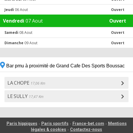
Jeudi
06 Aout
Ouvert
Vendredi
07 Aout
Ouvert
Samedi
08 Aout
Ouvert
Dimanche
09 Aout
Ouvert
Bar pmu à proximité de Grand Cafe Des Sports Boussac
LA CHOPE
17,06 Km
LE SULLY
17,47 Km
-
-
-
Paris hippiques
Paris sportifs
France-bet.com
Mentions
-
légales & cookies
Contactez-nous