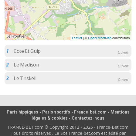
Leaflet
| ©
OpenStreetMap
contributors
1
Cote Et Guip
Ouvert
2
Le Madison
Ouvert
3
Le Triskell
Ouvert
-
-
-
Paris hippiques
Paris sportifs
France-bet.com
Mentions
-
légales & cookies
Contactez-nous
FRANCE-BET.com © Copyright 2012 - 2026 - France-Bet.com
Tous droits réservés . Le Site France-bet.com est édité par