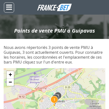
Points de vente PMU à Guipavas
Nous avons répertoriés 3 points de vente PMU à
Guipavas, 3 sont actuellement ouverts. Pour connaitre
les horaires, les coordonnées et l'emplacement de ces
bars PMU cliquez sur l'un d'entre eux.
+
−
3
2
1