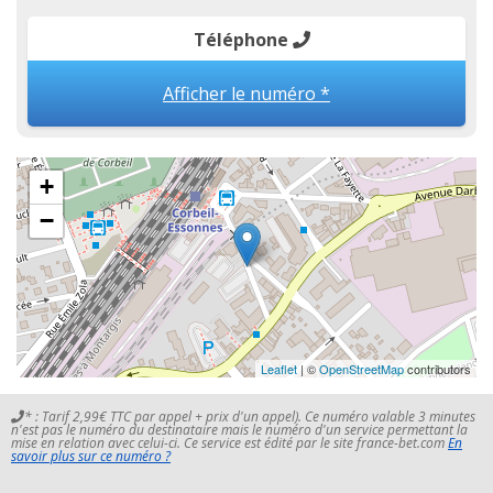
Téléphone
Afficher le numéro *
+
−
Leaflet
| ©
OpenStreetMap
contributors
* : Tarif 2,99€ TTC par appel + prix d'un appel). Ce numéro valable 3 minutes
n'est pas le numéro du destinataire mais le numéro d'un service permettant la
mise en relation avec celui-ci. Ce service est édité par le site france-bet.com
En
savoir plus sur ce numéro ?