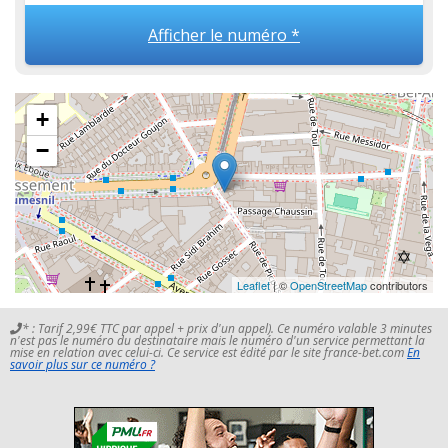
Afficher le numéro *
+
−
Leaflet
| ©
OpenStreetMap
contributors
* : Tarif 2,99€ TTC par appel + prix d'un appel). Ce numéro valable 3 minutes
n'est pas le numéro du destinataire mais le numéro d'un service permettant la
mise en relation avec celui-ci. Ce service est édité par le site france-bet.com
En
savoir plus sur ce numéro ?