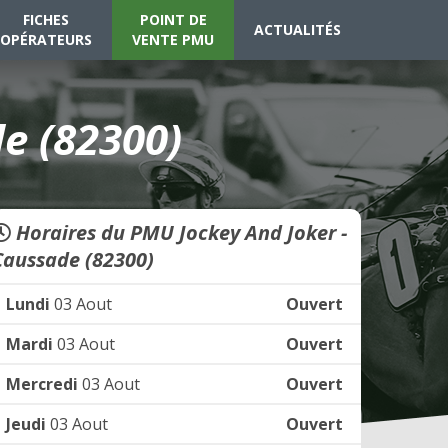
FICHES
POINT DE
ACTUALITÉS
OPÉRATEURS
VENTE PMU
e (82300)
Horaires du PMU Jockey And Joker -
Caussade (82300)
Lundi
03 Aout
Ouvert
Mardi
03 Aout
Ouvert
Mercredi
03 Aout
Ouvert
Jeudi
03 Aout
Ouvert