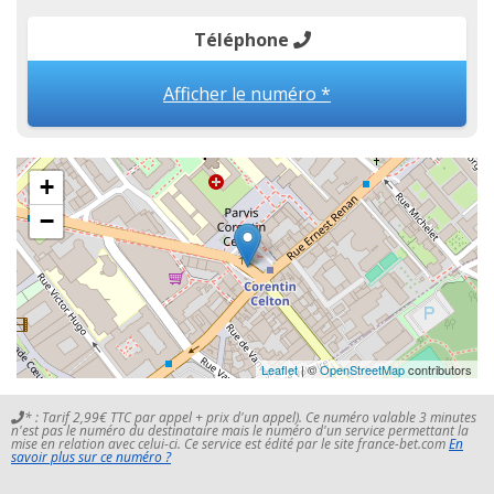
Téléphone
Afficher le numéro *
+
−
Leaflet
| ©
OpenStreetMap
contributors
* : Tarif 2,99€ TTC par appel + prix d'un appel). Ce numéro valable 3 minutes
n'est pas le numéro du destinataire mais le numéro d'un service permettant la
mise en relation avec celui-ci. Ce service est édité par le site france-bet.com
En
savoir plus sur ce numéro ?