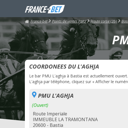
France-bet
Points de ventes PMU
Haute corse (2b)
Bas
PM
COORDONEES DU L'AGHJA
Le bar PMU L'aghja à Bastia est actuellement ouvert. 
L'aghja par téléphone, cliquez sur « Afficher le numéro
PMU L'AGHJA
(Ouvert)
Route Imperiale
IMMEUBLE LA TRAMONTANA
20600 - Bastia