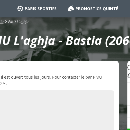
PARIS SPORTIFS
PRONOSTICS QUINTÉ
PMU L'aghja
tia
U L'aghja - Bastia (206
il est ouvert tous les jours. Pour contacter le bar PMU
 » .