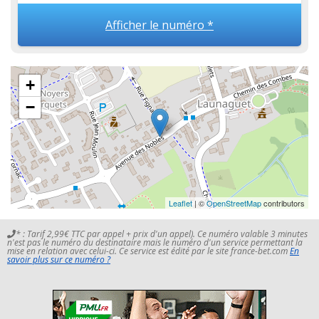
Afficher le numéro *
+
−
Leaflet
| ©
OpenStreetMap
contributors
* : Tarif 2,99€ TTC par appel + prix d'un appel). Ce numéro valable 3 minutes
n'est pas le numéro du destinataire mais le numéro d'un service permettant la
mise en relation avec celui-ci. Ce service est édité par le site france-bet.com
En
savoir plus sur ce numéro ?