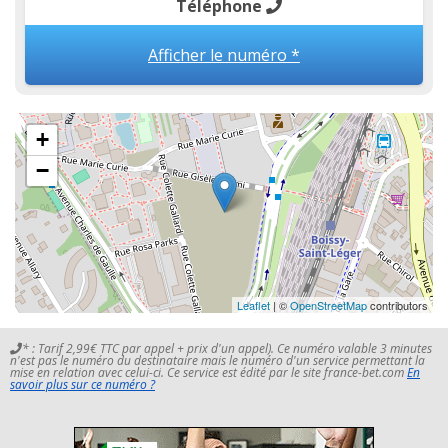
Téléphone
Afficher le numéro *
+
−
Leaflet
| ©
OpenStreetMap
contributors
* : Tarif 2,99€ TTC par appel + prix d'un appel). Ce numéro valable 3 minutes
n'est pas le numéro du destinataire mais le numéro d'un service permettant la
mise en relation avec celui-ci. Ce service est édité par le site france-bet.com
En
savoir plus sur ce numéro ?