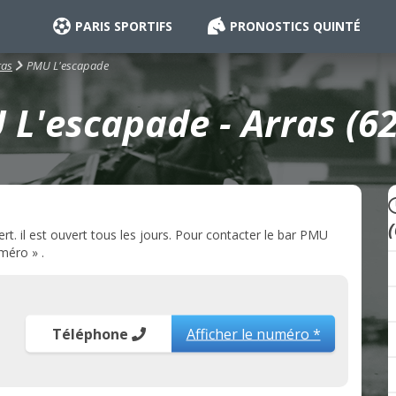
PARIS SPORTIFS
PRONOSTICS QUINTÉ
PMU L'escapade
ras
L'escapade - Arras (6
. il est ouvert tous les jours. Pour contacter le bar PMU
méro » .
Téléphone
Afficher le numéro *