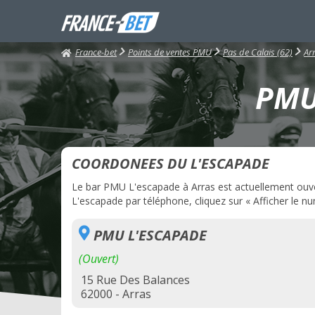
France-bet
Points de ventes PMU
Pas de Calais (62)
Ar
PMU 
COORDONEES DU L'ESCAPADE
Le bar PMU L'escapade à Arras est actuellement ouvert
L'escapade par téléphone, cliquez sur « Afficher le nu
PMU L'ESCAPADE
(Ouvert)
15 Rue Des Balances
62000 - Arras