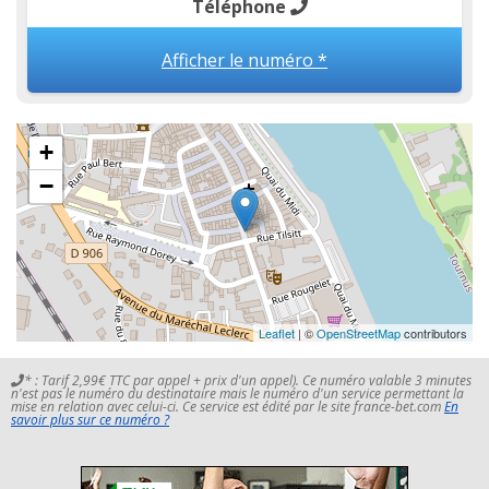
Téléphone
Afficher le numéro *
+
−
Leaflet
| ©
OpenStreetMap
contributors
* : Tarif 2,99€ TTC par appel + prix d'un appel). Ce numéro valable 3 minutes
n'est pas le numéro du destinataire mais le numéro d'un service permettant la
mise en relation avec celui-ci. Ce service est édité par le site france-bet.com
En
savoir plus sur ce numéro ?